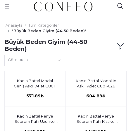
Anasayfa
Tüm Kategoriler
"Büyük Beden Giyim (44-50 Beden)"
Büyük Beden Giyim (44-50
Beden)
Göre sırala
Kadın Battal Modal
Sepete ekle
Kadın Battal Modal İp
Sepete ekle
Geniş Askılı Atlet C801-
Askılı Atlet C801-026
028
571.89₺
604.89₺
Kadın Battal Penye
Sepete ekle
Kadın Battal Penye
Sepete ekle
Süprem Patlı Uzunkol
Süprem Patlı Kısakol
Pijama Takım C840-937
Pijama Takım C840-936