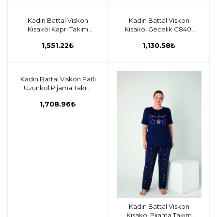
Kadın Battal Viskon
Sepete ekle
Kadın Battal Viskon
Sepete ekle
Kısakol Kapri Takım
Kısakol Gecelik C840-
C840-914
913
1,551.22₺
1,130.58₺
Kadın Battal Viskon Patlı
Sepete ekle
Uzunkol Pijama Takım
C840-912
1,708.96₺
Kadın Battal Viskon
Sepete ekle
Kısakol Pijama Takım