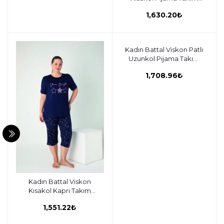
C840-907
1,630.20₺
Kadın Battal Viskon Patlı
Sepete ekle
Uzunkol Pijama Takım
C840-905
1,708.96₺
Kadın Battal Viskon
Sepete ekle
Kısakol Kapri Takım
C840-906
1,551.22₺