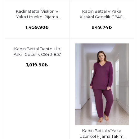
Kadın Battal Viskon V
Sepete ekle
Kadın Battal V Yaka
Sepete ekle
Yaka Uzunkol Pijama
Kısakol Gecelik C840-
Takımı C840-817
855
1,459.90₺
949.74₺
Kadın Battal Dantelli İp
Sepete ekle
Askılı Gecelik C840-857
1,019.90₺
Kadın Battal V Yaka
Sepete ekle
Uzunkol Pijama Takımı