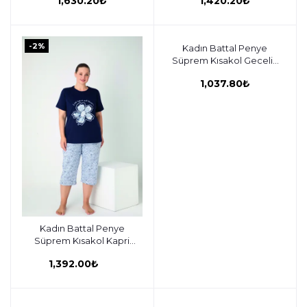
1,630.20₺
1,420.20₺
-2%
Kadın Battal Penye
Sepete ekle
Süprem Kısakol Gecelik
C840-934
1,037.80₺
Kadın Battal Penye
Sepete ekle
Süprem Kısakol Kapri
Takım C840-935
1,392.00₺