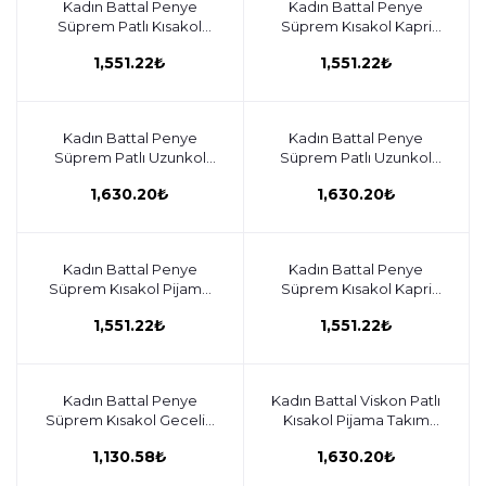
Kadın Battal Penye
Sepete ekle
Kadın Battal Penye
Sepete ekle
Süprem Patlı Kısakol
Süprem Kısakol Kapri
Pijama C840-929
C840-928
1,551.22₺
1,551.22₺
Kadın Battal Penye
Sepete ekle
Kadın Battal Penye
Sepete ekle
Süprem Patlı Uzunkol
Süprem Patlı Uzunkol
Pijama Takım C840-927
Pijama Takım C840-922
1,630.20₺
1,630.20₺
Kadın Battal Penye
Sepete ekle
Kadın Battal Penye
Sepete ekle
Süprem Kısakol Pijama
Süprem Kısakol Kapri
Takım C840-921
Takım C840-920
1,551.22₺
1,551.22₺
Kadın Battal Penye
Sepete ekle
Kadın Battal Viskon Patlı
Sepete ekle
Süprem Kısakol Gecelik
Kısakol Pijama Takım
C840-919
C840-915
1,130.58₺
1,630.20₺