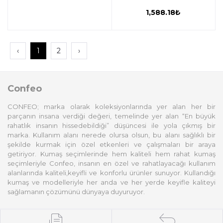
C840-856
1,588.18₺
‹
1
2
›
Confeo
CONFEO; marka olarak koleksiyonlarında yer alan her bir
parçanın insana verdiği değeri, temelinde yer alan “En büyük
rahatlık insanın hissedebildiği” düşüncesi ile yola çıkmış bir
marka. Kullanım alanı nerede olursa olsun, bu alanı sağlıklı bir
şekilde kurmak için özel etkenleri ve çalışmaları bir araya
getiriyor. Kumaş seçimlerinde hem kaliteli hem rahat kumaş
seçimleriyle Confeo, insanın en özel ve rahatlayacağı kullanım
alanlarında kaliteli,keyifli ve konforlu ürünler sunuyor. Kullandığı
kumaş ve modelleriyle her anda ve her yerde keyifle kaliteyi
sağlamanın çözümünü dünyaya duyuruyor.