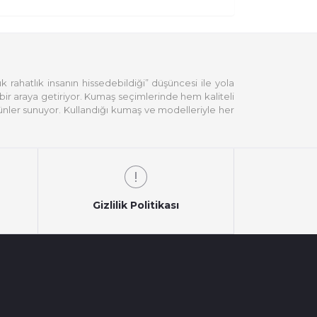
rahatlık insanın hissedebildiği” düşüncesi ile yola
ı bir araya getiriyor. Kumaş seçimlerinde hem kaliteli
rünler sunuyor. Kullandığı kumaş ve modelleriyle her
Gizlilik Politikası