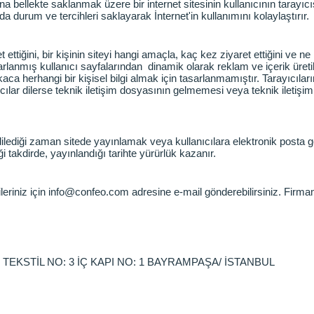
 ana bellekte saklanmak üzere bir internet sitesinin kullanıcının taray
da durum ve tercihleri saklayarak İnternet'in kullanımını kolaylaştırır.
t ettiğini, bir kişinin siteyi hangi amaçla, kaç kez ziyaret ettiğini ve ne
asarlanmış kullanıcı sayfalarından dinamik olarak reklam ve içerik üret
ca herhangi bir kişisel bilgi almak için tasarlanmamıştır. Tarayıcılar
ılar dilerse teknik iletişim dosyasının gelmemesi veya teknik iletişim
i dilediği zaman sitede yayınlamak veya kullanıcılara elektronik post
tiği takdirde, yayınlandığı tarihte yürürlük kazanır.
ileriniz için
info@confeo.com
adresine e-mail gönderebilirsiniz. Firmamı
TEKSTİL NO: 3 İÇ KAPI NO: 1 BAYRAMPAŞA/ İSTANBUL