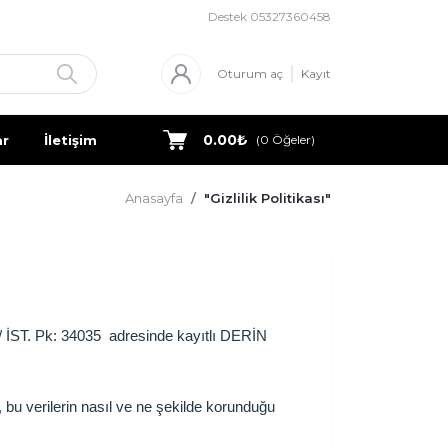
Destek
05327360458
Oturum aç
Kayıt
0.00₺
ar
İletişim
Basında Confeo
Blog
(
0
Öğeler)
Anasayfa
"Gizlilik Politikası"
 İST. Pk: 34035
adresinde kayıtlı DERİN
ı, bu verilerin nasıl ve ne şekilde korunduğu