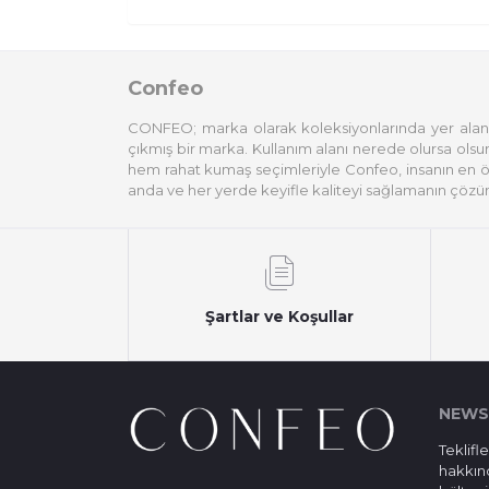
Confeo
CONFEO; marka olarak koleksiyonlarında yer alan he
çıkmış bir marka. Kullanım alanı nerede olursa olsun,
hem rahat kumaş seçimleriyle Confeo, insanın en öze
anda ve her yerde keyifle kaliteyi sağlamanın çö
Şartlar ve Koşullar
NEWS
Teklifl
hakkın