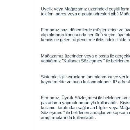
Üyelik veya Mağazamız üzerindeki çeşitli form ve a
telefon, adres veya e-posta adresleri gibi) Mağ
Firmamız bazı dönemlerde müşterilerine ve üyeleri
alıp almama konusunda her türlü seçimi üye olurk
kendisine gelen bilgilendirme iletisindeki linkle b
Mağazamız üzerinden veya e posta ile gerçekleşt
yaptığımız "Kullanıcı Sözleşmesi" ile belirlen
Sistemle ilgili sorunların tanımlanması ve verile
kaydetmekte ve bunu kullanmaktadır. IP adresler
Firmamız, Üyelik Sözleşmesi ile belirlenen amaçl
pazarlama yapmak amacıyla kullanabilir. Kişisel b
kullanıcı tarafından sağlanan bilgiler veya Mağaza
Sözleşmesi" ile belirlenen amaçlar ve kapsam dış
araştırmalarında kullanılabilir.