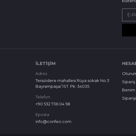
bülten
İLETIŞIM
HESA
Adres
Oturu
Terazidere mahallesi Rüya sokak No:3
Sipariş
Bayrampaşa/ İST. Pk: 34035
Benim 
Telefon
Sipariş
+90 532 736 04 58
Eposta
info@confeo.com