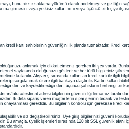
i tutmayı, bunu bir sır saklama yükümü olarak addetmeyi ve gizliliğin sa
na girmesini veya yetkisiz kullanımını veya üçüncü bir kişiye ifşasın
 kredi kartı sahiplerinin güvenliğini ilk planda tutmaktadır. Kredi kartı
e olduğunuzu anlamak için dikkat etmeniz gereken iki şey vardır. Bunlar
 internet sayfasında olduğunuzu gösterir ve her türlü bilgileriniz şifrele
etinde kullanılır. Alışveriş sırasında kullanılan kredi kartı ile ilgili bi
lenip sorgulanmak üzere ilgili bankaya ulaştırılır. Kartın kullanılabilir
enemediğinden ve kaydedilmediğinden, üçüncü şahısların herhangi bir koş
ödeme/fatura/teslimat adresi bilgilerinin güvenilirliği firmamız tarafında
izden ilk defa sipariş veren müşterilerin siparişlerinin tedarik ve tes
 onaylanması gereklidir. Bu bilgilerin kontrolü için gerekirse kredi kartı
şabilir ve siz değiştirebilirsiniz. Üye giriş bilgilerinizi güvenli koruduğ
. Bu amaçla, üyelik işlemleri sırasında 128 bit SSL güvenlik alanı içi
standardıdır.