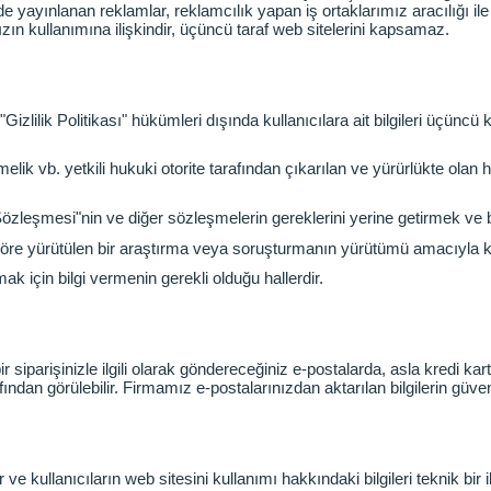
yayınlanan reklamlar, reklamcılık yapan iş ortaklarımız aracılığı ile 
zın kullanımına ilişkindir, üçüncü taraf web sitelerini kapsamaz.
"Gizlilik Politikası" hükümleri dışında kullanıcılara ait bilgileri üçüncü 
b. yetkili hukuki otorite tarafından çıkarılan ve yürürlükte olan huk
 Sözleşmesi"nin ve diğer sözleşmelerin gereklerini yerine getirmek 
 göre yürütülen bir araştırma veya soruşturmanın yürütümü amacıyla kullan
mak için bilgi vermenin gerekli olduğu hallerdir.
siparişinizle ilgili olarak göndereceğiniz e-postalarda, asla kredi kar
fından görülebilir. Firmamız e-postalarınızdan aktarılan bilgilerin güve
e kullanıcıların web sitesini kullanımı hakkındaki bilgileri teknik bir