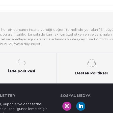
r bir parçanın insana verdiği değeri, temelinde yer alan “En büyük 
 bu alanı sağlıklı bir şekilde kurmak için özel etkenleri ve çalışmalar
l ve rahatlayacağı kullanım alanlarında kaliteli,keyifli ve konforlu ü
zümünü dünyaya duyuruyor.
İade politikasi
Destek Politikası
LETTER
SOSYAL MEDYA
er, Kuponlar ve daha fazlası
da düzenli güncellemeler için