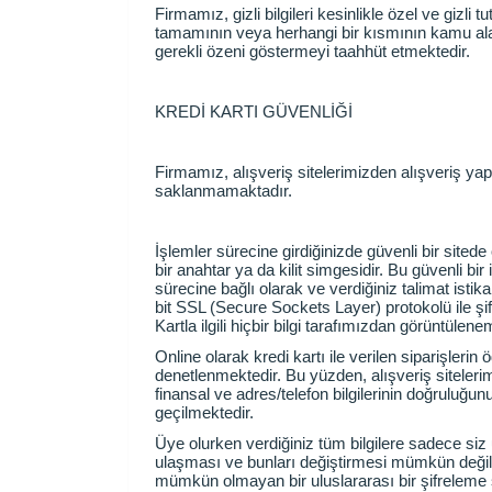
Firmamız, gizli bilgileri kesinlikle özel ve gizl
tamamının veya herhangi bir kısmının kamu alanı
gerekli özeni göstermeyi taahhüt etmektedir.
KREDİ KARTI GÜVENLİĞİ
Firmamız, alışveriş sitelerimizden alışveriş yapan
saklanmamaktadır.
İşlemler sürecine girdiğinizde güvenli bir sited
bir anahtar ya da kilit simgesidir. Bu güvenli bir
sürecine bağlı olarak ve verdiğiniz talimat istikam
bit SSL (Secure Sockets Layer) protokolü ile şifre
Kartla ilgili hiçbir bilgi tarafımızdan görüntül
Online olarak kredi kartı ile verilen siparişlerin 
denetlenmektedir. Bu yüzden, alışveriş sitelerim
finansal ve adres/telefon bilgilerinin doğruluğunun
geçilmektedir.
Üye olurken verdiğiniz tüm bilgilere sadece siz ula
ulaşması ve bunları değiştirmesi mümkün değildir
mümkün olmayan bir uluslararası bir şifreleme 