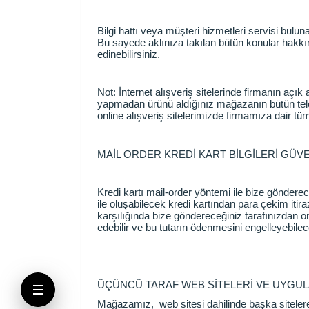
Bilgi hattı veya müşteri hizmetleri servisi buluna
Bu sayede aklınıza takılan bütün konular hakkında
edinebilirsiniz.
Not: İnternet alışveriş sitelerinde firmanın açı
yapmadan ürünü aldığınız mağazanın bütün telefo
online alışveriş sitelerimizde firmamıza dair tüm b
MAİL ORDER KREDİ KART BİLGİLERİ GÜVE
Kredi kartı mail-order yöntemi ile bize gönderece
ile oluşabilecek kredi kartından para çekim itira
karşılığında bize göndereceğiniz tarafınızdan on
edebilir ve bu tutarın ödenmesini engelleyebilec
ÜÇÜNCÜ TARAF WEB SİTELERİ VE UYGU
Mağazamız, web sitesi dahilinde başka sitelere lin