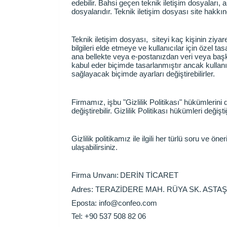
edebilir. Bahsi geçen teknik iletişim dosyaları,
dosyalarıdır. Teknik iletişim dosyası site hakkın
Teknik iletişim dosyası, siteyi kaç kişinin ziyare
bilgileri elde etmeye ve kullanıcılar için özel t
ana bellekte veya e-postanızdan veri veya başka
kabul eder biçimde tasarlanmıştır ancak kullanıc
sağlayacak biçimde ayarları değiştirebilirler.
Firmamız, işbu "Gizlilik Politikası" hükümlerin
değiştirebilir. Gizlilik Politikası hükümleri değiş
Gizlilik politikamız ile ilgili her türlü soru ve öner
ulaşabilirsiniz.
Firma Unvanı:
DERİN TİCARET
Adres:
TERAZİDERE MAH. RÜYA SK. ASTAŞ 
Eposta:
info@confeo.com
Tel:
+90 537 508 82 06