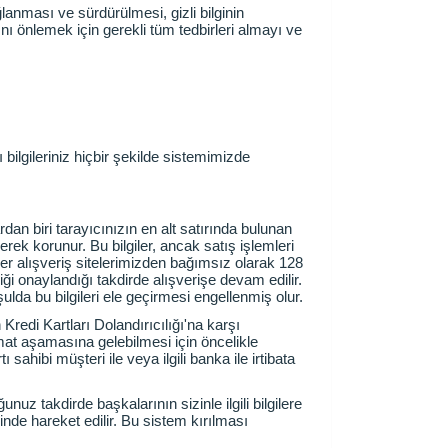
ğlanması ve sürdürülmesi, gizli bilginin
ı önlemek için gerekli tüm tedbirleri almayı ve
 bilgileriniz hiçbir şekilde sistemimizde
dan biri tarayıcınızın en alt satırında bulunan
nerek korunur. Bu bilgiler, ancak satış işlemleri
lgiler alışveriş sitelerimizden bağımsız olarak 128
liği onaylandığı takdirde alışverişe devam edilir.
ulda bu bilgileri ele geçirmesi engellenmiş olur.
n Kredi Kartları Dolandırıcılığı'na karşı
limat aşamasına gelebilmesi için öncelikle
 sahibi müşteri ile veya ilgili banka ile irtibata
unuz takdirde başkalarının sizinle ilgili bilgilere
nde hareket edilir. Bu sistem kırılması