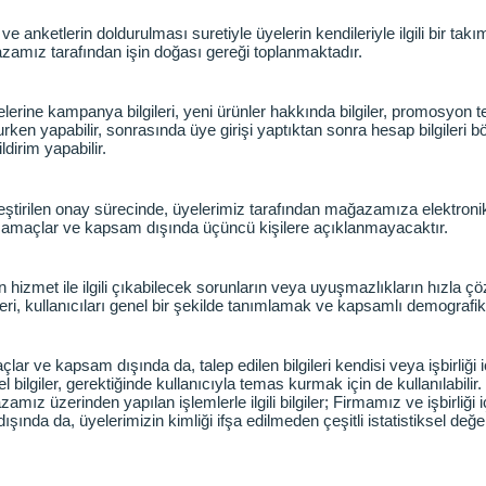
nketlerin doldurulması suretiyle üyelerin kendileriyle ilgili bir takım ki
azamız tarafından işin doğası gereği toplanmaktadır.
ne kampanya bilgileri, yeni ürünler hakkında bilgiler, promosyon teklif
en yapabilir, sonrasında üye girişi yaptıktan sonra hesap bilgileri bö
ildirim yapabilir.
irilen onay sürecinde, üyelerimiz tarafından mağazamıza elektronik ort
en amaçlar ve kapsam dışında üçüncü kişilere açıklanmayacaktır.
n hizmet ile ilgili çıkabilecek sorunların veya uyuşmazlıkların hızla ç
i, kullanıcıları genel bir şekilde tanımlamak ve kapsamlı demografik b
ar ve kapsam dışında da, talep edilen bilgileri kendisi veya işbirliği 
ilgiler, gerektiğinde kullanıcıyla temas kurmak için de kullanılabilir.
mız üzerinden yapılan işlemlerle ilgili bilgiler; Firmamız ve işbirliği i
ında da, üyelerimizin kimliği ifşa edilmeden çeşitli istatistiksel değ