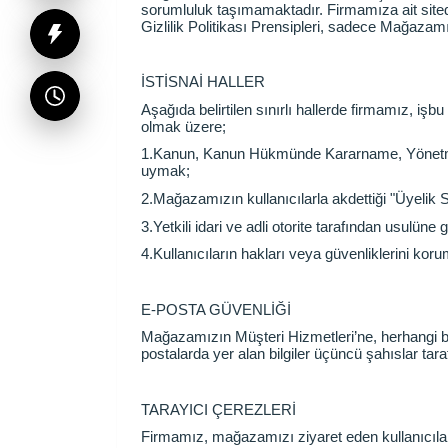
sorumluluk taşımamaktadır. Firmamıza ait sitede 
Gizlilik Politikası Prensipleri, sadece Mağazamı
İSTİSNAİ HALLER
Aşağıda belirtilen sınırlı hallerde firmamız, işbu 
olmak üzere;
1.Kanun, Kanun Hükmünde Kararname, Yönetmelik v
uymak;
2.Mağazamızın kullanıcılarla akdettiği "Üyelik
3.Yetkili idari ve adli otorite tarafından usulüne
4.Kullanıcıların hakları veya güvenliklerini koru
E-POSTA GÜVENLİĞİ
Mağazamızın Müşteri Hizmetleri’ne, herhangi bir 
postalarda yer alan bilgiler üçüncü şahıslar tara
TARAYICI ÇEREZLERİ
Firmamız, mağazamızı ziyaret eden kullanıcılar v