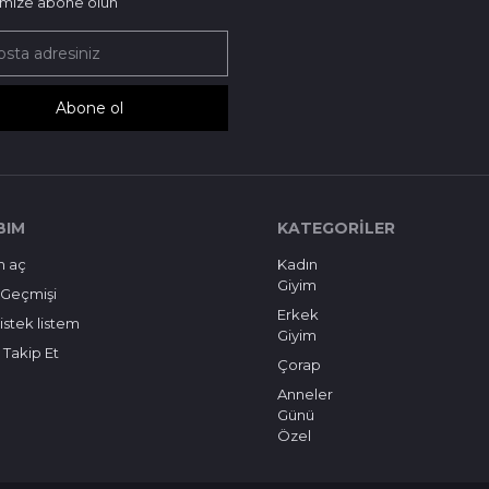
imize abone olun
Abone ol
BIM
KATEGORILER
m aç
Kadın
Giyim
 Geçmişi
Erkek
istek listem
Giyim
i Takip Et
Çorap
Anneler
Günü
Özel