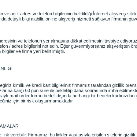
n ve açık adres ve telefon bilgilerinin belirtildiği İnternet alışveriş si
 detaylı bilgi alabilir, online alışveriş hizmeti sağlayan firmanın güve
k adresinin ve telefonun yer almasına dikkat edilmesini tavsiye ediyoruz
n / adres bilgilerini not edin. Eğer güvenmiyorsanız alışverişten önc
ilgiler ve firma yeri belirtilmiştir.
NLİĞİ
ğiniz kimlik ve kredi kart bilgileriniz firmamız tarafından gizlilik pren
zlarına karşı 60 gün süre ile bekletilip daha sonrasında imha edilmektedi
aylı mail-order formu bedeli dışında herhangi bir bedelin kartınızdan 
eğiniz için bir risk oluşturmamaktadır.
LAMALAR
k verebilir. Firmamız, bu linkler vasıtasıyla erişilen sitelerin gizlili