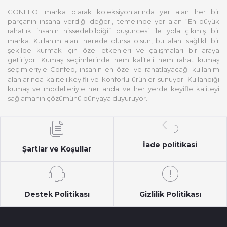
CONFEO; marka olarak koleksiyonlarında yer alan her bir
parçanın insana verdiği değeri, temelinde yer alan “En büyük
rahatlık insanın hissedebildiği” düşüncesi ile yola çıkmış bir
marka. Kullanım alanı nerede olursa olsun, bu alanı sağlıklı bir
şekilde kurmak için özel etkenleri ve çalışmaları bir araya
getiriyor. Kumaş seçimlerinde hem kaliteli hem rahat kumaş
seçimleriyle Confeo, insanın en özel ve rahatlayacağı kullanım
alanlarında kaliteli,keyifli ve konforlu ürünler sunuyor. Kullandığı
kumaş ve modelleriyle her anda ve her yerde keyifle kaliteyi
sağlamanın çözümünü dünyaya duyuruyor.
İade politikasi
Şartlar ve Koşullar
Destek Politikası
Gizlilik Politikası