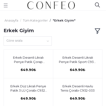
Anasayfa
Tüm Kategoriler
"Erkek Giyim"
Erkek Giyim
Göre sırala
Erkek Desenli Likralı
Sepete ekle
Erkek Desenli Likralı
Sepete ekle
Penye Patik Çorap
Penye Patik Sport C932-
C932-037
036
649.90₺
649.90₺
Erkek Düz Likralı Penye
Sepete ekle
Erkek Desenli Havlu
Sepete ekle
Patik 3 LÜ Çorabı C932-
Tenis Çorabı C932-033
034
649.90₺
649.90₺