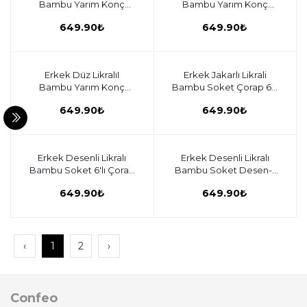
Bambu Yarım Konç
Bambu Yarım Konç
Çorap 6'lı Paket Desenli-
Çorap 6'lı Paket Desenli-
649.90₺
649.90₺
2 C932-009
1 C932-008
Erkek Düz LikralıI
Sepete ekle
Erkek Jakarlı Likrali
Sepete ekle
Bambu Yarım Konç
Bambu Soket Çorap 6'lı
Çorap 6'lı Paket C932-
Paket C932-006
649.90₺
649.90₺
007
Erkek Desenli Likralı
Sepete ekle
Erkek Desenli Likralı
Sepete ekle
Bambu Soket 6'lı Çorap
Bambu Soket Desen-1
Desen-2 C932-005
6'lı Paket C932-004
649.90₺
649.90₺
‹
1
2
›
Confeo