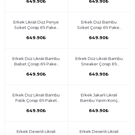
649.90₺
649.90₺
Erkek Likralı Düz Penye
Sepete ekle
Erkek Düz Bambu
Sepete ekle
Soket Çorap 6'lı Paket
Soket Çorap 6'lı Paket
C932-017
C932-015
649.90₺
649.90₺
Erkek Düz Likralı Bambu
Sepete ekle
Erkek Düz Likralı Bambu
Sepete ekle
Babet Çorap 6'lı Paket
Sneaker Çorap 6'lı
C932-013
Paket C932-012
649.90₺
649.90₺
Erkek Düz Likralı Bambu
Sepete ekle
Erkek Jakarlı Likrali
Sepete ekle
Patik Çorap 6'lı Paket
Bambu Yarım Konç
C932-011
Çorap 6'lı Paket C932-
649.90₺
649.90₺
010
Erkek Desenli Likrali
Sepete ekle
Erkek Desenli Likrali
Sepete ekle